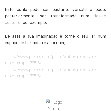
Este estilo pode ser bastante versátil e pode,
posteriormente, ser transformado num
design
costeiro
, por exemplo.
Dê asas à sua imaginação e torne o seu lar num
espaço de harmonia e aconchego.
https://www.pexels.com/photo/white-and-silver-
table-lamp-1176516/
https://www.pexels.com/photo/white-and-silver-
table-lamp-1176516/