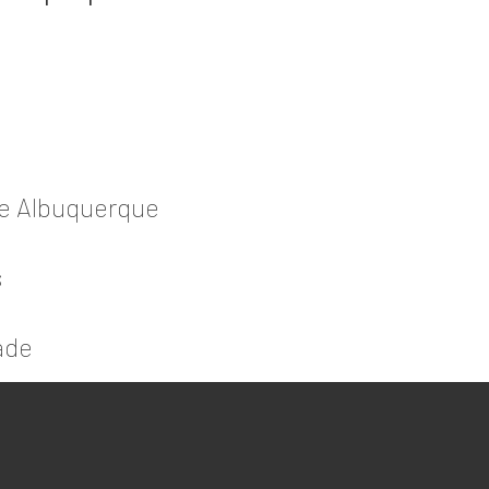
de Albuquerque
s
ade