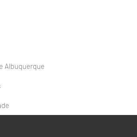
de Albuquerque
s
ade