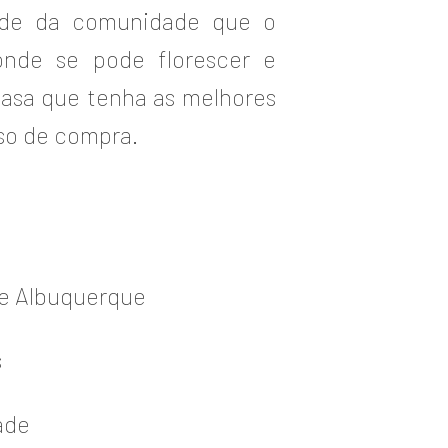
idade da comunidade que o
onde se pode florescer e
casa que tenha as melhores
so de compra.
de Albuquerque
s
ade