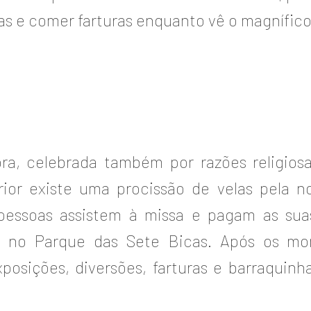
s e comer farturas enquanto vê o magnífico f
ra, celebrada também por razões religiosa
or existe uma procissão de velas pela no
e pessoas assistem à missa e pagam as su
 no Parque das Sete Bicas. Após os mom
osições, diversões, farturas e barraquin