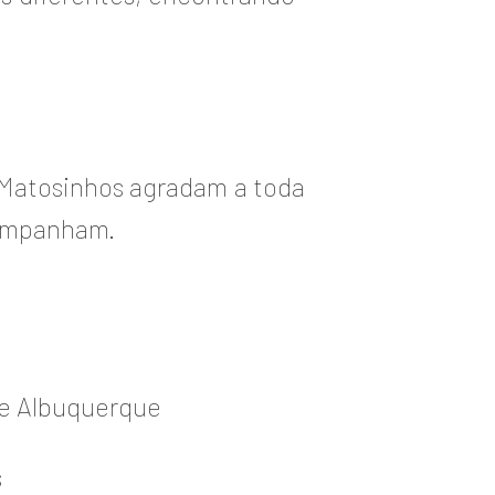
 Matosinhos agradam a toda
companham.
de Albuquerque
s