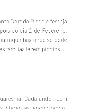
anta Cruz do Bispo e festeja
ois do dia 2 de Fevereiro,
barraquinhas onde se pode
s famílias fazem picnics.
Quaresma. Cada andor, com
s diferentes, encontrando-